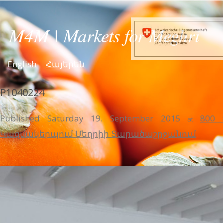
English
Հայերեն
P1040224
Published
Saturday 19. September 2015
800 
at
Կազմակերպում Մեղրիի Տարածաշրջանում
.